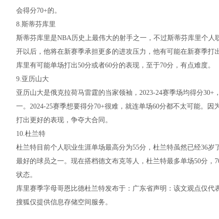
会得分70+的。
8.斯蒂芬库里
斯蒂芬库里是NBA历史上最伟大的射手之一，不过斯蒂芬库里个人
开以后，他将在新赛季承担更多的进攻压力，他有可能在新赛季打出
库里有可能单场打出50分或者60分的表现，至于70分，有点难度。
9.亚历山大
亚历山大是俄克拉荷马雷霆的当家领袖，2023-24赛季场均得分3
一。2024-25赛季想要得分70+很难，就连单场60分都不太可能
打出更好的表现，争夺大合同。
10.杜兰特
杜兰特目前个人职业生涯单场最高分为55分，杜兰特虽然已经36
最好的球员之一。现在搭档德文布克等人，杜兰特最多单场50分，
状态。
库里赛季字母哥恩比德杜兰特发布于：广东省声明：该文观点仅代
搜狐仅提供信息存储空间服务。