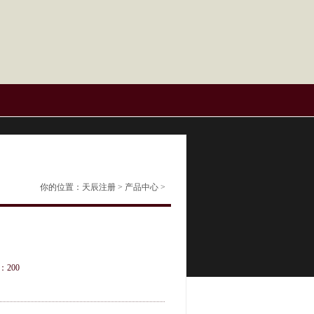
你的位置：
天辰注册
>
产品中心
>
：200