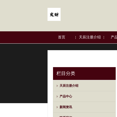
首页
天辰注册介绍
产
栏目分类
天辰注册介绍
产品中心
新闻资讯