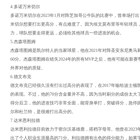
4.多诺万米切尔
多诺万米切尔在2023年1月对阵芝加哥公牛队的比赛中，曾单场打出了7
米切尔想要打出更高分，有点难度了。因为埃文莫布里等年轻球员
力，球队想要走得更远，必须给其他球员一些进攻的机会。
5.杰森塔图姆
杰森塔图姆是凯尔特人的当家球星，他在2021年对阵圣安东尼奥
60分。杰森塔图姆在错失2024年的所有MVP之后，他有可能在新
外界对他的质疑。
6.德文布克
德文布克已经很久没有打出过高分的表现了，在2017年输给波士顿
的表现。不过，他的70分含金量并不高，因为当时刷分的成份太大
得分后卫，他的进攻技巧非常全面，能背身单打，突破得分，急停
尔和杜兰特，是很难打出高分的。
7.达米恩利拉德
达米恩利拉德目前效力于密尔沃基雄鹿，搭档字母哥。他曾在2023
出了个人职业生涯最高的71分。利拉德拥有出色的得分能力，如果