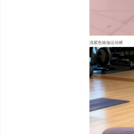
浅紫色瑜伽运动裤