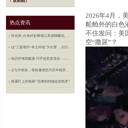
联系我们
2026年4月
热点资讯
船舱外的白色
不住发问：美
孙允珠: 白色衬衫将领口系成蝴蝶结, 伞裙下摆如花瓣般绽开
空“撒尿”？
以“三星堆IP+本土特色”为引擎 ，2025首届德阳堆堆消费节将开展100场次活动
知识护体防酷暑 巧手创意迎清凉 ——合肥光明社区防暑科普创意手工主题活动 _大皖新闻 | 安徽网
@九中校友，母校邀请您为百年校庆送祝福点赞
斯通盯上萨格斯? 范弗利特辅佐班凯罗?